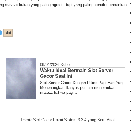
ang survive bukan yang paling agresif, tapi yang paling cerdik memainkan
This
slot
entry
was
posted
09/01/2026
Kobe
in
Waktu Ideal Bermain Slot Server
Gacor Saat Ini
Slot Server Gacor Dengan Ritme Pagi Hari Yang
Menenangkan Banyak pemain menemukan
mata11 bahwa pagi...
Teknik Slot Gacor Pakai Sistem 3-3-4 yang Baru Viral