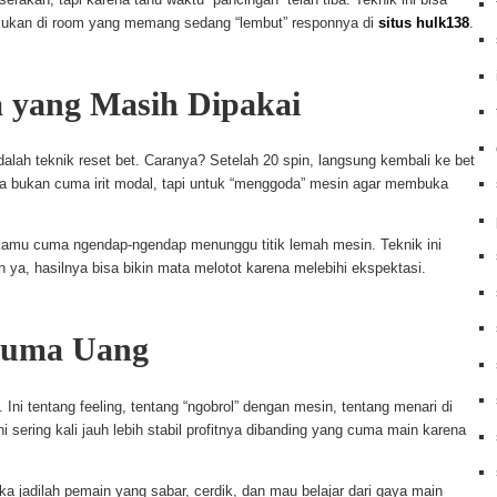
dilakukan di room yang memang sedang “lembut” responnya di
situs hulk138
.
a yang Masih Dipakai
dalah teknik reset bet. Caranya? Setelah 20 spin, langsung kembali ke bet
nya bukan cuma irit modal, tapi untuk “menggoda” mesin agar membuka
 kamu cuma ngendap-ngendap menunggu titik lemah mesin. Teknik ini
 ya, hasilnya bisa bikin mata melotot karena melebihi ekspektasi.
 Cuma Uang
Ini tentang feeling, tentang “ngobrol” dengan mesin, tentang menari di
i sering kali jauh lebih stabil profitnya dibanding yang cuma main karena
ka jadilah pemain yang sabar, cerdik, dan mau belajar dari gaya main