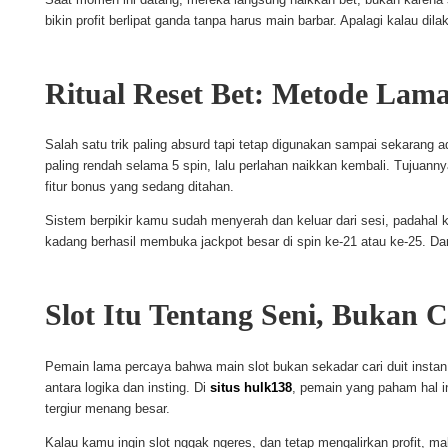
bikin profit berlipat ganda tanpa harus main barbar. Apalagi kalau 
Ritual Reset Bet: Metode Lam
Salah satu trik paling absurd tapi tetap digunakan sampai sekarang a
paling rendah selama 5 spin, lalu perlahan naikkan kembali. Tujuan
fitur bonus yang sedang ditahan.
Sistem berpikir kamu sudah menyerah dan keluar dari sesi, padahal
kadang berhasil membuka jackpot besar di spin ke-21 atau ke-25. Dan
Slot Itu Tentang Seni, Bukan
Pemain lama percaya bahwa main slot bukan sekadar cari duit instan. 
antara logika dan insting. Di
situs hulk138
, pemain yang paham hal in
tergiur menang besar.
Kalau kamu ingin slot nggak ngeres, dan tetap mengalirkan profit, ma