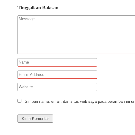
Tinggalkan Balasan
Simpan nama, email, dan situs web saya pada peramban ini un