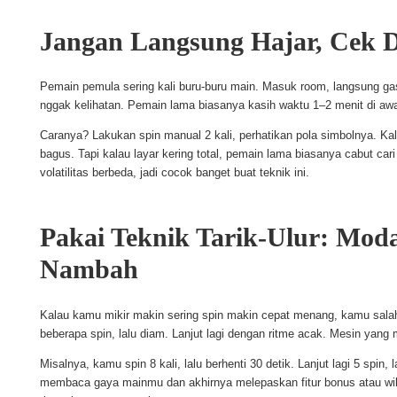
Jangan Langsung Hajar, Cek 
Pemain pemula sering kali buru-buru main. Masuk room, langsung gas a
nggak kelihatan. Pemain lama biasanya kasih waktu 1–2 menit di awa
Caranya? Lakukan spin manual 2 kali, perhatikan pola simbolnya. Kal
bagus. Tapi kalau layar kering total, pemain lama biasanya cabut car
volatilitas berbeda, jadi cocok banget buat teknik ini.
Pakai Teknik Tarik-Ulur: Moda
Nambah
Kalau kamu mikir makin sering spin makin cepat menang, kamu salah 
beberapa spin, lalu diam. Lanjut lagi dengan ritme acak. Mesin yang m
Misalnya, kamu spin 8 kali, lalu berhenti 30 detik. Lanjut lagi 5 spin,
membaca gaya mainmu dan akhirnya melepaskan fitur bonus atau wild 