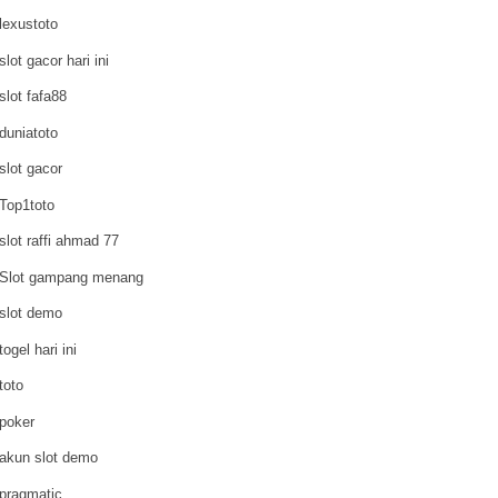
lexustoto
slot gacor hari ini
slot fafa88
duniatoto
slot gacor
Top1toto
slot raffi ahmad 77
Slot gampang menang
slot demo
togel hari ini
toto
poker
akun slot demo
pragmatic