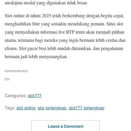
meskipun modal yang digunakan tidak besar.
Slot online di tahun 2025 telah berkembang dengan begitu cepat,
menghadirkan fitur yang semakin mendukung pemain. Situs slot
yang menyediakan informasi live RTP tentu akan menjadi pilihan
utama, terutama bagi mereka yang ingin bermain lebih cerdas dan
efisien. Slot gacor bisa lebih mudah ditemukan, dan pengalaman
bermain jadi lebih menyenangkan.
Categories:
slot777
Tags:
slot online
,
slot terlengkap
,
slot777 terlengkap
Leave a Comment