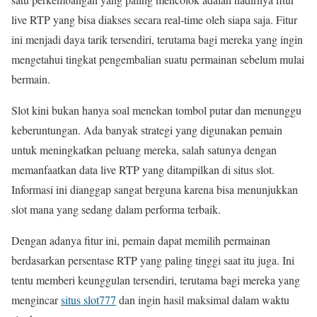
live RTP yang bisa diakses secara real-time oleh siapa saja. Fitur
ini menjadi daya tarik tersendiri, terutama bagi mereka yang ingin
mengetahui tingkat pengembalian suatu permainan sebelum mulai
bermain.
Slot kini bukan hanya soal menekan tombol putar dan menunggu
keberuntungan. Ada banyak strategi yang digunakan pemain
untuk meningkatkan peluang mereka, salah satunya dengan
memanfaatkan data live RTP yang ditampilkan di situs slot.
Informasi ini dianggap sangat berguna karena bisa menunjukkan
slot mana yang sedang dalam performa terbaik.
Dengan adanya fitur ini, pemain dapat memilih permainan
berdasarkan persentase RTP yang paling tinggi saat itu juga. Ini
tentu memberi keunggulan tersendiri, terutama bagi mereka yang
mengincar
situs slot777
dan ingin hasil maksimal dalam waktu