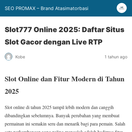
SEO PROMAX – Brand Atasimatorbasi
Slot777 Online 2025: Daftar Situs
Slot Gacor dengan Live RTP
Kobe
1 tahun ago
Slot Online dan Fitur Modern di Tahun
2025
Slot online di tahun 2025 tampil lebih modern dan canggih
dibandingkan sebelumnya. Banyak perubahan yang membuat
permainan ini semakin seru dan menarik bagi para pemain. Salah
satu perkembangan yang paling mencolok adalah hadirnya fitur