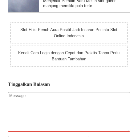
Menjebak Pemain Baru Mesin slot gacor
mahjong memiliki pola terte...
Slot Hoki Penuh Aura Positif Jadi Incaran Pecinta Slot
Online Indonesia
Kenali Cara Login dengan Cepat dan Praktis Tanpa Perlu
Bantuan Tambahan
Tinggalkan Balasan