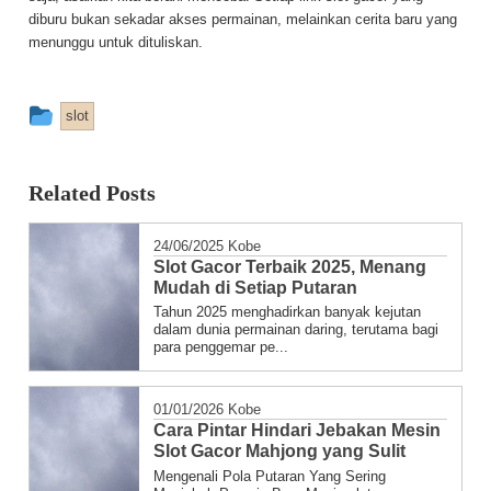
diburu bukan sekadar akses permainan, melainkan cerita baru yang
menunggu untuk dituliskan.
This
slot
entry
was
Related Posts
posted
in
24/06/2025
Kobe
Slot Gacor Terbaik 2025, Menang
Mudah di Setiap Putaran
Tahun 2025 menghadirkan banyak kejutan
dalam dunia permainan daring, terutama bagi
para penggemar pe...
01/01/2026
Kobe
Cara Pintar Hindari Jebakan Mesin
Slot Gacor Mahjong yang Sulit
Mengenali Pola Putaran Yang Sering