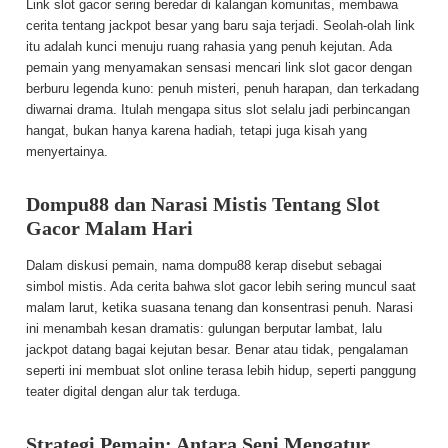
Link slot gacor sering beredar di kalangan komunitas, membawa
cerita tentang jackpot besar yang baru saja terjadi. Seolah-olah link
itu adalah kunci menuju ruang rahasia yang penuh kejutan. Ada
pemain yang menyamakan sensasi mencari link slot gacor dengan
berburu legenda kuno: penuh misteri, penuh harapan, dan terkadang
diwarnai drama. Itulah mengapa situs slot selalu jadi perbincangan
hangat, bukan hanya karena hadiah, tetapi juga kisah yang
menyertainya.
Dompu88 dan Narasi Mistis Tentang Slot
Gacor Malam Hari
Dalam diskusi pemain, nama dompu88 kerap disebut sebagai
simbol mistis. Ada cerita bahwa slot gacor lebih sering muncul saat
malam larut, ketika suasana tenang dan konsentrasi penuh. Narasi
ini menambah kesan dramatis: gulungan berputar lambat, lalu
jackpot datang bagai kejutan besar. Benar atau tidak, pengalaman
seperti ini membuat slot online terasa lebih hidup, seperti panggung
teater digital dengan alur tak terduga.
Strategi Pemain: Antara Seni Mengatur