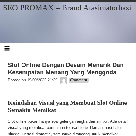
Skip
SEO PROMAX – Brand Atasimatorbasi
to
content
Slot Online Dengan Desain Menarik Dan
Kesempatan Menang Yang Menggoda
Kobe
Posted on
19/09/2025 21:29
Comment
Keindahan Visual yang Membuat Slot Online
Semakin Memikat
Slot online bukan hanya soal gulungan angka dan simbol. Ada detail
visual yang membuat permainan terasa hidup. Dari animasi halus
hingga ilustrasi dramatis, semuanya dirancang untuk mengikat