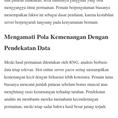
mengganggu ritme permainan. Pemain berpengalaman biasanya
menempatkan faktor ini sebagai dasar penilaian, karena kestabilan
server berpengaruh langsung pada kenyamanan bermain.
Mengamati Pola Kemenangan Dengan
Pendekatan Data
Meski hasil permainan ditentukan oleh RNG, analisis berbasis
data tetap relevan. Slot online server gacor sering menampilkan
kemenangan kecil dengan frekuensi lebih konsisten. Pemain lama
biasanya mencatat jumlah putaran sebelum bonus muncul atau
menghitung rasio kemenangan terhadap taruhan. Pendekatan
analitis ini membantu mereka memahami kecenderungan
permainan, meski tetap sadar bahwa hasil besar jarang terjadi.