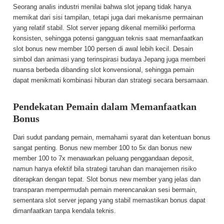
Seorang analis industri menilai bahwa slot jepang tidak hanya
memikat dari sisi tampilan, tetapi juga dari mekanisme permainan
yang relatif stabil. Slot server jepang dikenal memiliki performa
konsisten, sehingga potensi gangguan teknis saat memanfaatkan
slot bonus new member 100 persen di awal lebih kecil. Desain
simbol dan animasi yang terinspirasi budaya Jepang juga memberi
nuansa berbeda dibanding slot konvensional, sehingga pemain
dapat menikmati kombinasi hiburan dan strategi secara bersamaan.
Pendekatan Pemain dalam Memanfaatkan
Bonus
Dari sudut pandang pemain, memahami syarat dan ketentuan bonus
sangat penting. Bonus new member 100 to 5x dan bonus new
member 100 to 7x menawarkan peluang penggandaan deposit,
namun hanya efektif bila strategi taruhan dan manajemen risiko
diterapkan dengan tepat. Slot bonus new member yang jelas dan
transparan mempermudah pemain merencanakan sesi bermain,
sementara slot server jepang yang stabil memastikan bonus dapat
dimanfaatkan tanpa kendala teknis.