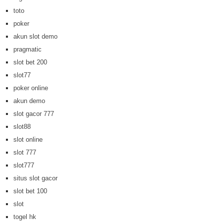
toto
poker
akun slot demo
pragmatic
slot bet 200
slot77
poker online
akun demo
slot gacor 777
slot88
slot online
slot 777
slot777
situs slot gacor
slot bet 100
slot
togel hk