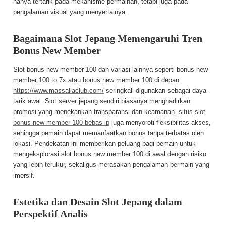
hanya tertarik pada mekanisme permainan, tetapi juga pada
pengalaman visual yang menyertainya.
Bagaimana Slot Jepang Memengaruhi Tren
Bonus New Member
Slot bonus new member 100 dan variasi lainnya seperti bonus new
member 100 to 7x atau bonus new member 100 di depan
https://www.massallaclub.com/
seringkali digunakan sebagai daya
tarik awal. Slot server jepang sendiri biasanya menghadirkan
promosi yang menekankan transparansi dan keamanan.
situs slot
bonus new member 100 bebas ip
juga menyoroti fleksibilitas akses,
sehingga pemain dapat memanfaatkan bonus tanpa terbatas oleh
lokasi. Pendekatan ini memberikan peluang bagi pemain untuk
mengeksplorasi slot bonus new member 100 di awal dengan risiko
yang lebih terukur, sekaligus merasakan pengalaman bermain yang
imersif.
Estetika dan Desain Slot Jepang dalam
Perspektif Analis