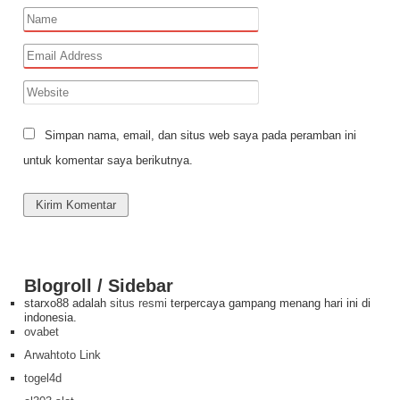
Simpan nama, email, dan situs web saya pada peramban ini
untuk komentar saya berikutnya.
Blogroll / Sidebar
starxo88 adalah
situs resmi
terpercaya gampang menang hari ini di
indonesia.
ovabet
Arwahtoto Link
togel4d