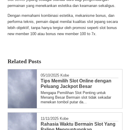
permainan yang menekankan estetika dan keamanan sekaligus.
Dengan memahami kombinasi estetika, mekanisme bonus, dan
performa teknis, pemain dapat menilai kualitas slot jepang secara
lebih objektif, tanpa hanya tergiur oleh promosi seperti slot bonus
new member 100 atau bonus new member 100 to 7x.
Related Posts
05/10/2025
Kobe
Tips Memilih Slot Online dengan
Peluang Jackpot Besar
Mengapa Pemilihan Slot Penting untuk
Menang Besar Bermain slot tidak sekadar
menekan tombol putar da...
11/11/2025
Kobe
Rahasia Waktu Bermain Slot Yang
Paling Menguntungkan