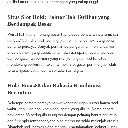
dipilih karena frekuensi kemenangan yang cukup tinggi.
Situs Slot Hoki: Faktor Tak Terlihat yang
Berdampak Besar
Pernahkah kamu menang besar tapi proses pencairannya rumit dan
lambat? Nah, di sinilah pentingnya memilih
situs hoki
yang benar-
benar terpercaya. Banyak pemain berpengalaman menilai bahwa
situs slot hoki yang cepat, aman, dan transparan adalah pondasi
dari pengalaman bermain yang menyenangkan. Ketika situs
mendukung performa maksimal, hoki slot gacor pun menjadi lebih
terasa nyata, bukan cuma sekadar ilusi digital.
Hoki Emas88 dan Rahasia Kombinasi
Beruntun
Beberapa pemain percaya bahwa keberuntungan bukan hanya soal
waktu, tapi juga soal kombinasi game yang dipilih. Nama seperti
hoki emas 88 sering dihubungkan dengan peluang bonus beruntun
dan fitur spin tambahan yang bisa membuat saldo melonjak drastis.
Ditambah lagi, banyak yang mengaku mendapatkan jackpot justru