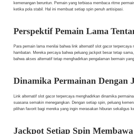
kemenangan beruntun. Pemain yang terbiasa membaca ritme permaina
ketika pola stabil. Hal ini membuat setiap spin penuh antisipasi.
Perspektif Pemain Lama Tentan
Para pemain lama menilai bahwa link alternatif slot gacor terpercay
hambatan. Mereka percaya bahwa peluang jackpot besar tetap sama,
bahwa akses alternatif tetap menghadirkan pengalaman bermain ya
Dinamika Permainan Dengan J
Link alternatif slot gacor terpercaya menghadirkan dinamika permain
suasana semakin menegangkan. Dengan setiap spin, peluang kemena
pilihan favorit bagi mereka yang ingin merasakan hiburan sekaligus 
Jackpot Setiap Spin Membawa