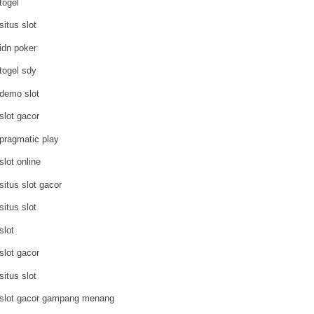
togel
situs slot
idn poker
togel sdy
demo slot
slot gacor
pragmatic play
slot online
situs slot gacor
situs slot
slot
slot gacor
situs slot
slot gacor gampang menang