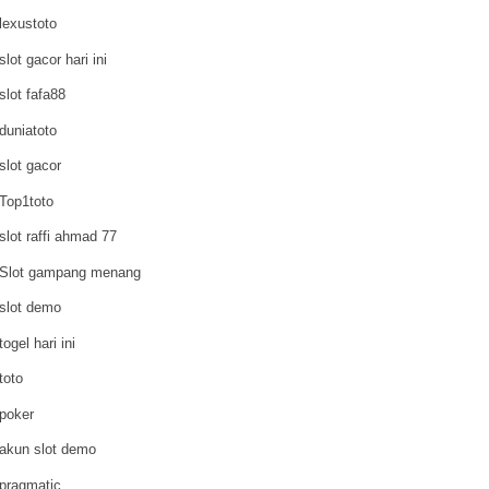
lexustoto
slot gacor hari ini
slot fafa88
duniatoto
slot gacor
Top1toto
slot raffi ahmad 77
Slot gampang menang
slot demo
togel hari ini
toto
poker
akun slot demo
pragmatic