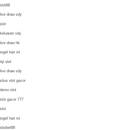
slot88
live draw sdy
slot
keluaran sdy
live draw hk
togel hari ini
rtp slot
live draw sdy
situs slot gacor
demo slot
slot gacor 777
slot
togel hari ini
sbobet88