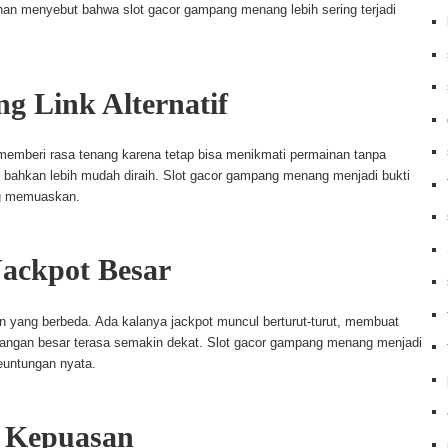
n menyebut bahwa slot gacor gampang menang lebih sering terjadi
g Link Alternatif
a memberi rasa tenang karena tetap bisa menikmati permainan tanpa
 bahkan lebih mudah diraih. Slot gacor gampang menang menjadi bukti
ng memuaskan.
ackpot Besar
an yang berbeda. Ada kalanya jackpot muncul berturut-turut, membuat
ngan besar terasa semakin dekat. Slot gacor gampang menang menjadi
keuntungan nyata.
 Kepuasan