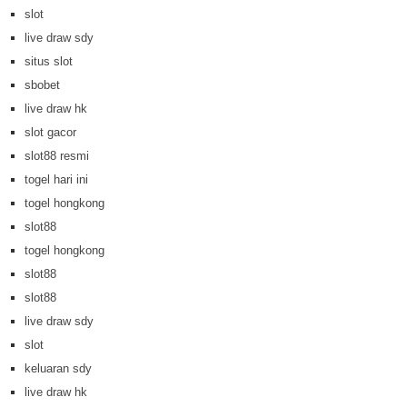
slot
live draw sdy
situs slot
sbobet
live draw hk
slot gacor
slot88 resmi
togel hari ini
togel hongkong
slot88
togel hongkong
slot88
slot88
live draw sdy
slot
keluaran sdy
live draw hk