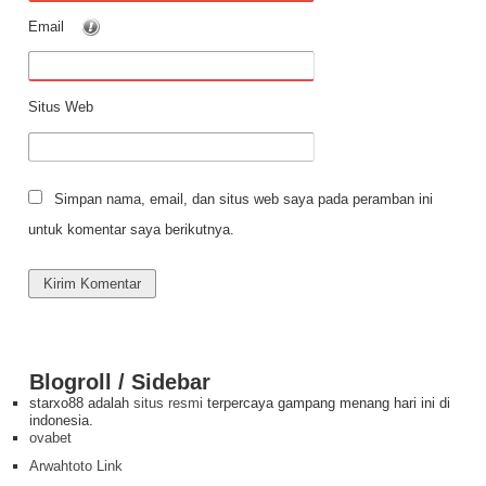
Email
*
Situs Web
Simpan nama, email, dan situs web saya pada peramban ini
untuk komentar saya berikutnya.
Blogroll / Sidebar
starxo88 adalah
situs resmi
terpercaya gampang menang hari ini di
indonesia.
ovabet
Arwahtoto Link