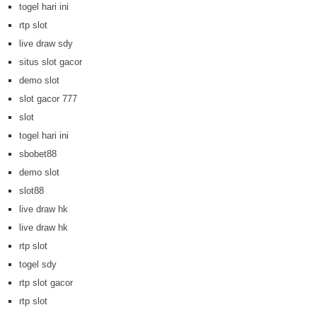
togel hari ini
rtp slot
live draw sdy
situs slot gacor
demo slot
slot gacor 777
slot
togel hari ini
sbobet88
demo slot
slot88
live draw hk
live draw hk
rtp slot
togel sdy
rtp slot gacor
rtp slot