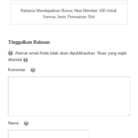
Rahasia Mendapatkan Bonus New Member 100 Untuk
Semua Jenis Permainan Slot
Tinggalkan Balasan
Alamat email Anda tidak akan dipublikasikan.
Ruas yang wajib
ditandai
*
Komentar
*
Nama
*