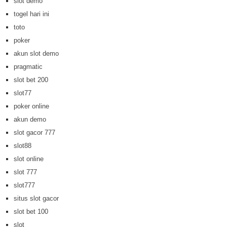
slot demo
togel hari ini
toto
poker
akun slot demo
pragmatic
slot bet 200
slot77
poker online
akun demo
slot gacor 777
slot88
slot online
slot 777
slot777
situs slot gacor
slot bet 100
slot