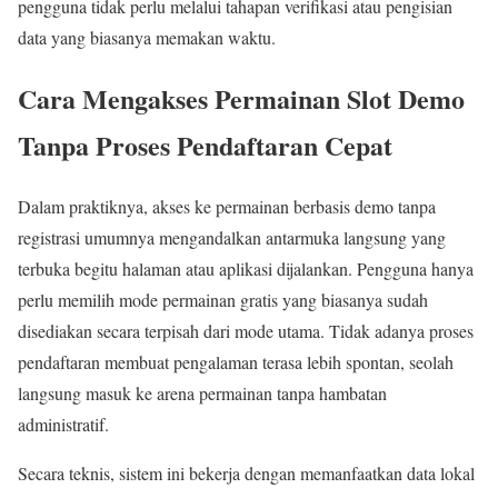
pengguna tidak perlu melalui tahapan verifikasi atau pengisian
data yang biasanya memakan waktu.
Cara Mengakses Permainan Slot Demo
Tanpa Proses Pendaftaran Cepat
Dalam praktiknya, akses ke permainan berbasis demo tanpa
registrasi umumnya mengandalkan antarmuka langsung yang
terbuka begitu halaman atau aplikasi dijalankan. Pengguna hanya
perlu memilih mode permainan gratis yang biasanya sudah
disediakan secara terpisah dari mode utama. Tidak adanya proses
pendaftaran membuat pengalaman terasa lebih spontan, seolah
langsung masuk ke arena permainan tanpa hambatan
administratif.
Secara teknis, sistem ini bekerja dengan memanfaatkan data lokal