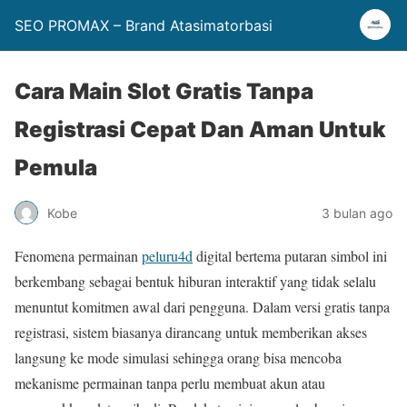
SEO PROMAX – Brand Atasimatorbasi
Cara Main Slot Gratis Tanpa
Registrasi Cepat Dan Aman Untuk
Pemula
Kobe
3 bulan ago
Fenomena permainan
peluru4d
digital bertema putaran simbol ini
berkembang sebagai bentuk hiburan interaktif yang tidak selalu
menuntut komitmen awal dari pengguna. Dalam versi gratis tanpa
registrasi, sistem biasanya dirancang untuk memberikan akses
langsung ke mode simulasi sehingga orang bisa mencoba
mekanisme permainan tanpa perlu membuat akun atau