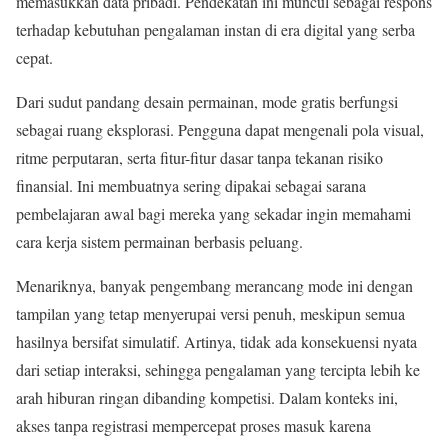
memasukkan data pribadi. Pendekatan ini muncul sebagai respons
terhadap kebutuhan pengalaman instan di era digital yang serba
cepat.
Dari sudut pandang desain permainan, mode gratis berfungsi
sebagai ruang eksplorasi. Pengguna dapat mengenali pola visual,
ritme perputaran, serta fitur-fitur dasar tanpa tekanan risiko
finansial. Ini membuatnya sering dipakai sebagai sarana
pembelajaran awal bagi mereka yang sekadar ingin memahami
cara kerja sistem permainan berbasis peluang.
Menariknya, banyak pengembang merancang mode ini dengan
tampilan yang tetap menyerupai versi penuh, meskipun semua
hasilnya bersifat simulatif. Artinya, tidak ada konsekuensi nyata
dari setiap interaksi, sehingga pengalaman yang tercipta lebih ke
arah hiburan ringan dibanding kompetisi. Dalam konteks ini,
akses tanpa registrasi mempercepat proses masuk karena