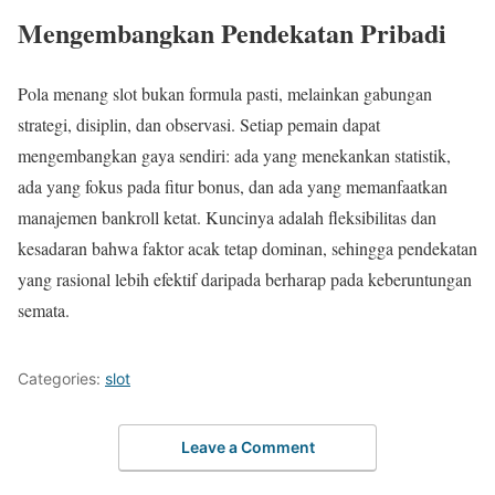
Mengembangkan Pendekatan Pribadi
Pola menang slot bukan formula pasti, melainkan gabungan
strategi, disiplin, dan observasi. Setiap pemain dapat
mengembangkan gaya sendiri: ada yang menekankan statistik,
ada yang fokus pada fitur bonus, dan ada yang memanfaatkan
manajemen bankroll ketat. Kuncinya adalah fleksibilitas dan
kesadaran bahwa faktor acak tetap dominan, sehingga pendekatan
yang rasional lebih efektif daripada berharap pada keberuntungan
semata.
Categories:
slot
Leave a Comment